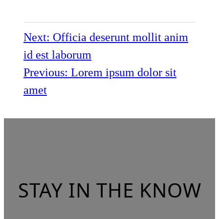
Next:
Officia deserunt mollit anim
id est laborum
Previous:
Lorem ipsum dolor sit
amet
STAY IN THE KNOW